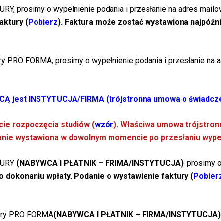
Y, prosimy o wypełnienie podania i przesłanie na adres mailow
aktury (
Pobierz
).
Faktura może zostać wystawiona najpóźn
y PRO FORMA, prosimy o wypełnienie podania i przesłanie na a
YWCĄ jest INSTYTUCJA/FIRMA (trójstronna umowa o świadcze
ie rozpoczęcia studiów (
wzór
). Właściwa umowa trójstro
anie wystawiona w dowolnym momencie po przesłaniu wype
KTURY
(NABYWCA I PŁATNIK – FRIMA/INSTYTUCJA)
, prosimy 
o dokonaniu wpłaty.
Podanie o wystawienie faktury (
Pobier
tury PRO FORMA
(NABYWCA I PŁATNIK – FIRMA/INSTYTUCJA)