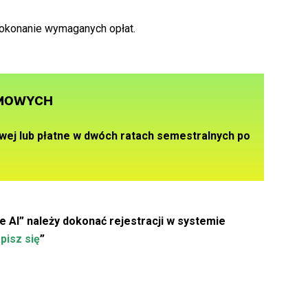
 dokonanie wymaganych opłat.
OMOWYCH
owej
lub
płatne w dwóch ratach semestralnych
po
e AI” należy dokonać rejestracji w systemie
pisz się
”