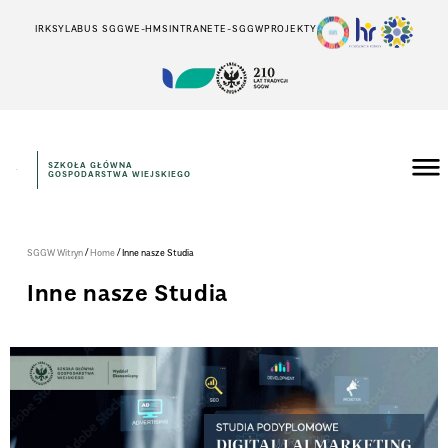
IRK
SYLABUS SGGW
E-HMS
INTRANET
E-SGGW
PROJEKTY
SZKOŁA GŁÓWNA
GOSPODARSTWA WIEJSKIEGO
/
/
SGGW Witryn
Home
Inne nasze Studia
Inne nasze Studia