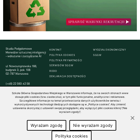
Studia Podyplomowe
KONTAKT
WYDZIAŁ EKONOMICZNY
Menedżer sztucznej inteligencji
POLITYKA COOKIES
SGGW
– wdrażanie i zarządzanie AI
POLITYKA PRYWATNOŚCI
SERWISÓW SGGW
ul. Nowoursynowska 166,
budynek 3, pok. 108
RODO
02-787 Warszawa
DEKLARACJA DOSTĘPNOŚCI
(+48) 22 593 42 58
Szkoła Główna Gospodarstwa Wiejskiego w Warszawie informuje, że na swoich stronach www
stosuje pliki cookies (tzw. ciasteczka), w tym pliki funkcjonalne, analityczne i reklamowe.
Szczegółowe informacje na temat przetwarzania danych użytkowników serwisu i
wykorzystywanych technologii śledzących dostępne są w „Polityce cookies”. Aby zmienić
© 1816–2026 SGGW — ALL RIGHTS RESERVED
ustawienia skorzystaj z ustawień swojej przeglądarki, aby wyłączyć pliki cookies kliknij \"Nie
wyrażam zgody\".
Wyrażam zgodę
Nie wyrażam zgody
Polityka cookies